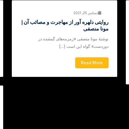
دسامبر 25, 2021
روایتی دلهره آور از مهاجرت و مصائب آن |
مونا منصفی
نوشتۀ مونا منصفی «زمزمه‌های گمشده در
دوردست» گواه این است […]
Read More