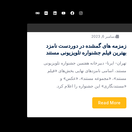
دسامبر 6, 2023
زمزمه های گمشده در دوردست نامزد
بهترین فیلم جشنواره تلویزیونی مستند
تهران- ایرنا- دبیرخانه هفتمین جشنواره تلویزیونی
مستند، اسامی نامزدهای نهایی بخش‌های «فیلم
مستند»، «مجموعه مستند»، «عکس» و
«مستندنگاری» این جشنواره را اعلام کرد.
Read More