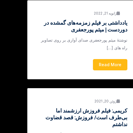
ژانویه 21, 2022
یادداشتی بر فیلم زمزمه‌های گمشده در
دوردست | میثم پورجعفری
نوشتۀ میثم پورجعفری صدای آوازی بر روی تصاویر
راه های […]
Read More
ژوئن 20, 2021
کریمی: فیلم فروزش ارزشمند اما
بی‌طرف ا‌ست/ فروزش: قصد قضاوت
نداشتم