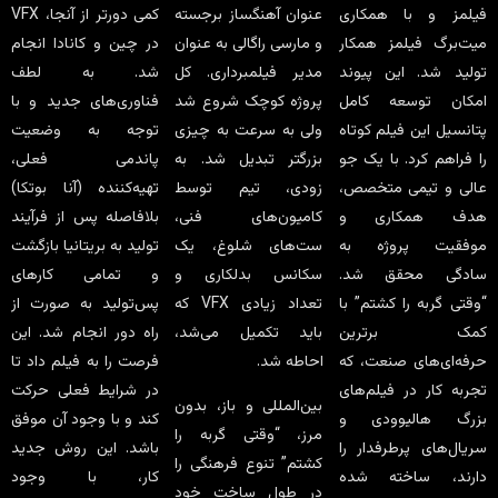
فیلمز و با همکاری
عنوان آهنگساز برجسته
کمی دورتر از آنجا، VFX
میت‌برگ فیلمز همکار
و مارسی راگالی به عنوان
در چین و کانادا انجام
تولید شد. این پیوند
مدیر فیلمبرداری. کل
شد. به لطف
امکان توسعه کامل
پروژه کوچک شروع شد
فناوری‌های جدید و با
پتانسیل این فیلم کوتاه
ولی به سرعت به چیزی
توجه به وضعیت
را فراهم کرد. با یک جو
بزرگتر تبدیل شد. به
پاندمی فعلی،
عالی و تیمی متخصص،
زودی، تیم توسط
تهیه‌کننده (آنا بوتکا)
هدف همکاری و
کامیون‌های فنی،
بلافاصله پس از فرآیند
موفقیت پروژه به
ست‌های شلوغ، یک
تولید به بریتانیا بازگشت
سادگی محقق شد.
سکانس بدلکاری و
و تمامی کارهای
“وقتی گربه را کشتم” با
تعداد زیادی VFX که
پس‌تولید به صورت از
کمک برترین
باید تکمیل می‌شد،
راه دور انجام شد. این
حرفه‌ای‌های صنعت، که
احاطه شد.
فرصت را به فیلم داد تا
تجربه کار در فیلم‌های
در شرایط فعلی حرکت
بین‌المللی و باز، بدون
بزرگ هالیوودی و
کند و با وجود آن موفق
مرز، “وقتی گربه را
سریال‌های پرطرفدار را
باشد. این روش جدید
کشتم” تنوع فرهنگی را
دارند، ساخته شده
کار، با وجود
در طول ساخت خود