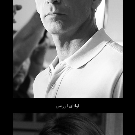
اولتای لورنس