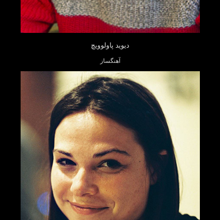
دیوید پاولوویچ
آهنگساز