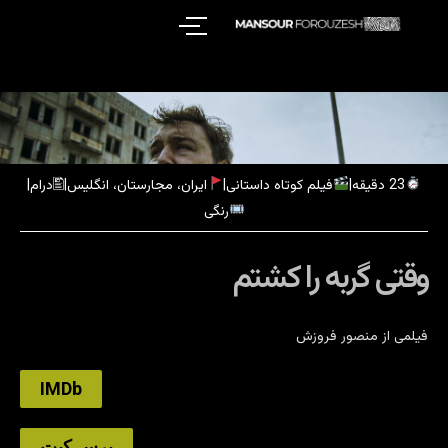
23 دقیقه|
فیلم کوتاه داستانی|
ایران، مجارستان، انگلیس|🖺درام|
رنگی
وقتی گربه را کشتم
فیلمی از منصور فروزش
IMDb
پرس کیت